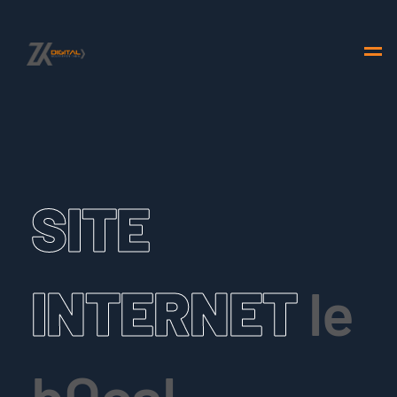
SITE
INTERNET
le
bOcal