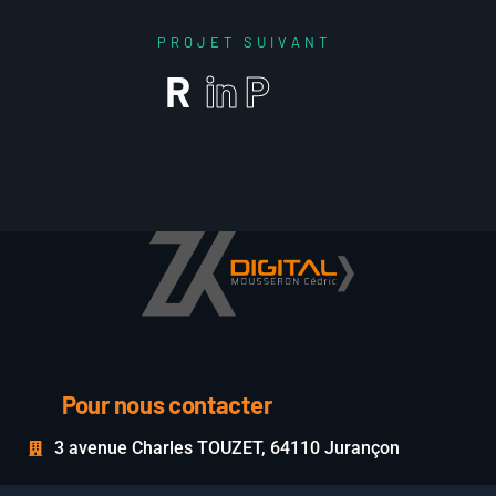
P
R
O
J
E
T
S
U
I
V
A
N
T
R
i
n
P
Pour nous contacter
3 avenue Charles TOUZET, 64110 Jurançon