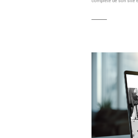
complète de son site 
READ