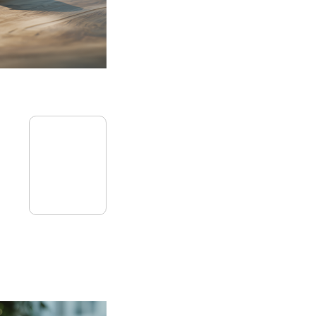
27
mai