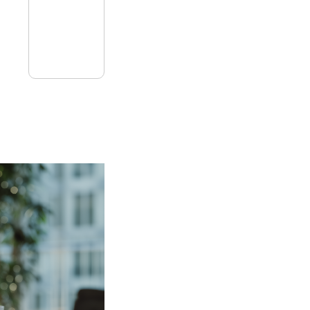
27
mai