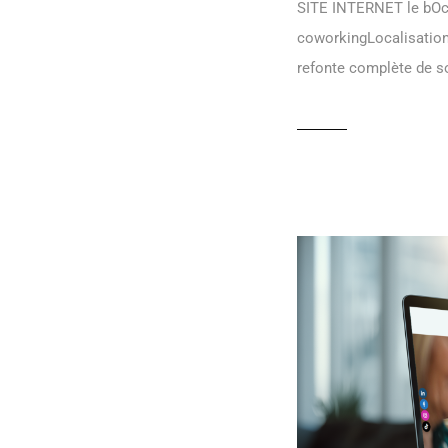
SITE INTERNET le bOcal
coworkingLocalisation
refonte complète de so
READ