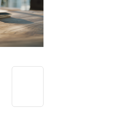
27
mai